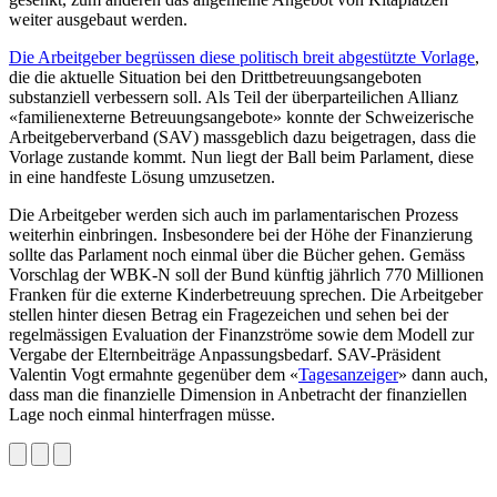
weiter ausgebaut werden.
Die Arbeitgeber begrüssen diese politisch breit abgestützte Vorlage
,
die die aktuelle Situation bei den Drittbetreuungsangeboten
substanziell verbessern soll. Als Teil der überparteilichen Allianz
«familienexterne Betreuungsangebote» konnte der Schweizerische
Arbeitgeberverband (SAV) massgeblich dazu beigetragen, dass die
Vorlage zustande kommt. Nun liegt der Ball beim Parlament, diese
in eine handfeste Lösung umzusetzen.
Die Arbeitgeber werden sich auch im parlamentarischen Prozess
weiterhin einbringen. Insbesondere bei der Höhe der Finanzierung
sollte das Parlament noch einmal über die Bücher gehen. Gemäss
Vorschlag der WBK-N soll der Bund künftig jährlich 770 Millionen
Franken für die externe Kinderbetreuung sprechen. Die Arbeitgeber
stellen hinter diesen Betrag ein Fragezeichen und sehen bei der
regelmässigen Evaluation der Finanzströme sowie dem Modell zur
Vergabe der Elternbeiträge Anpassungsbedarf. SAV-Präsident
Valentin Vogt ermahnte gegenüber dem «
Tagesanzeiger
» dann auch,
dass man die finanzielle Dimension in Anbetracht der finanziellen
Lage noch einmal hinterfragen müsse.