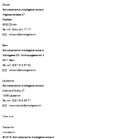
Zürich
Schweizerischer Arbeitgeberverband
Hegibachstrasse 47
Postfach
8032 Zürich
Tel.: +41 (0)44 421 17 17
verband@arbeitgeber.ch
Bern
Schweizerischer Arbeitgeberverband
Marktgasse 25 / Amthausgässchen 3
3011 Bern
Tel.: +41 (0)31 312 37 02
verband@arbeitgeber.ch
Lausanne
Schweizerischer Arbeitgeberverband
Avenue d’Ouchy 47
1006 Lausanne
Tel.: +41 (0)21 613 35 71
marco.taddei@arbeitgeber.ch
Über uns
Disclaimer
Impressum
© 2016, Schweizerischer Arbeitgeberverband