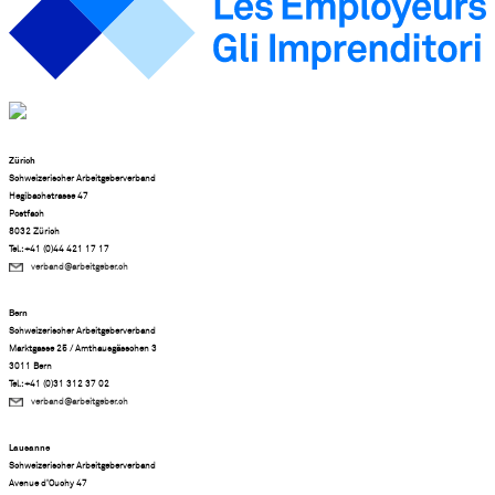
Zürich
Schweizerischer Arbeitgeberverband
Hegibachstrasse 47
Postfach
8032 Zürich
Tel.: +41 (0)44 421 17 17
verband@arbeitgeber.ch
Bern
Schweizerischer Arbeitgeberverband
Marktgasse 25 / Amthausgässchen 3
3011 Bern
Tel.: +41 (0)31 312 37 02
verband@arbeitgeber.ch
Lausanne
Schweizerischer Arbeitgeberverband
Avenue d’Ouchy 47