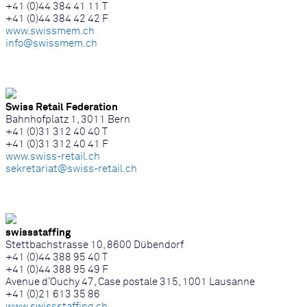
+41 (0)44 384 41 11 T
+41 (0)44 384 42 42 F
www.swissmem.ch
info@swissmem.ch
Swiss Retail Federation
Bahnhofplatz 1, 3011 Bern
+41 (0)31 312 40 40 T
+41 (0)31 312 40 41 F
www.swiss-retail.ch
sekretariat@swiss-retail.ch
swissstaffing
Stettbachstrasse 10, 8600 Dübendorf
+41 (0)44 388 95 40 T
+41 (0)44 388 95 49 F
Avenue d’Ouchy 47, Case postale 315, 1001 Lausanne
+41 (0)21 613 35 86
www.swissstaffing.ch