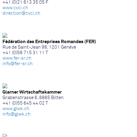
+41 (0)21 613 35 05 F
www.cvci.ch
direction@cvci.ch
Fédération des Entreprises Romandes (FER)
Rue de Saint-Jean 98, 1201 Genève
+41 (0)58 715 31 11 T
www.fer-sr.ch
info@fer-sr.ch
Glarner Wirtschaftskammer
Grabenstrasse 6, 8865 Bilten
+41 (0)55 645 44 02 T
www.glwk.ch
info@glwk.ch