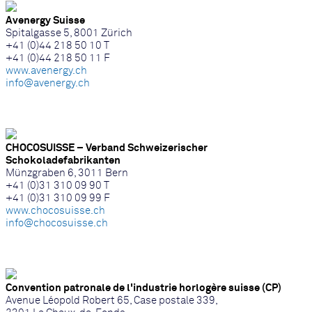
Avenergy Suisse
Spitalgasse 5, 8001 Zürich
+41 (0)44 218 50 10 T
+41 (0)44 218 50 11 F
www.avenergy.ch
info@avenergy.ch
CHOCOSUISSE – Verband Schweizerischer
Schokoladefabrikanten
Münzgraben 6, 3011 Bern
+41 (0)31 310 09 90 T
+41 (0)31 310 09 99 F
www.chocosuisse.ch
info@chocosuisse.ch
Convention patronale de l'industrie horlogère suisse (CP)
Avenue Léopold Robert 65, Case postale 339,