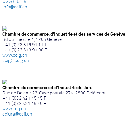
www.hikf.ch
info@ccif.ch
Chambre de commerce, d’industrie et des services de Genève
Bd du Théâtre 4, 1204 Genève
+41 (0) 22 819 91 11 T
+41 (0) 22 819 91 00 F
www.ccig.ch
ccig@ccig.ch
Chambre de commerce et d’industrie du Jura
Rue de l’Avenir 23, Case postale 274, 2800 Delémont 1
+41 (0)32 421 45 45 T
+41 (0)32 421 45 40 F
www.ccij.ch
ccjura@ccij.ch