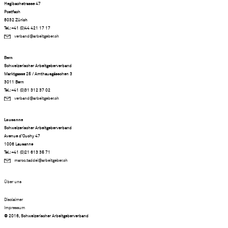
Hegibachstrasse 47
Postfach
8032 Zürich
Tel.: +41 (0)44 421 17 17
verband@arbeitgeber.ch
Bern
Schweizerischer Arbeitgeberverband
Marktgasse 25 / Amthausgässchen 3
3011 Bern
Tel.: +41 (0)31 312 37 02
verband@arbeitgeber.ch
Lausanne
Schweizerischer Arbeitgeberverband
Avenue d’Ouchy 47
1006 Lausanne
Tel.: +41 (0)21 613 35 71
marco.taddei@arbeitgeber.ch
Über uns
Disclaimer
Impressum
© 2016, Schweizerischer Arbeitgeberverband