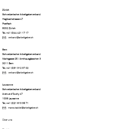
Zürich
Schweizerischer Arbeitgeberverband
Hegibachstrasse 47
Postfach
8032 Zürich
Tel.: +41 (0)44 421 17 17
verband@arbeitgeber.ch
Bern
Schweizerischer Arbeitgeberverband
Marktgasse 25 / Amthausgässchen 3
3011 Bern
Tel.: +41 (0)31 312 37 02
verband@arbeitgeber.ch
Lausanne
Schweizerischer Arbeitgeberverband
Avenue d’Ouchy 47
1006 Lausanne
Tel.: +41 (0)21 613 35 71
marco.taddei@arbeitgeber.ch
Über uns