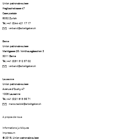
Union patronale suisse
Hegibachstrasse 47
Case postale
8032 Zurich
Tél.: +41 (0)44 421 17 17
verband@arbeitgeber.ch
Berne
Union patronale suisse
Marktgasse 25 / Amthausgässchen 3
3011 Berne
Tél.: +41 (0)31 312 37 02
verband@arbeitgeber.ch
Lausanne
Union patronale suisse
Avenue d’Ouchy 47
1006 Lausanne
Tél.: +41 (0)21 613 35 71
marco.taddei@arbeitgeber.ch
A propos de nous
Informations juridiques
Impressum
© 2016, Union patronale suisse