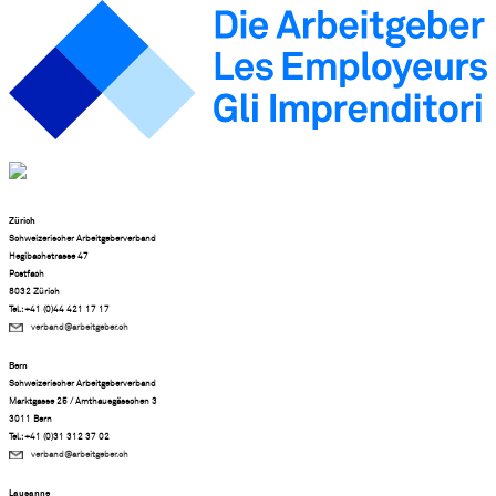
Zürich
Schweizerischer Arbeitgeberverband
Hegibachstrasse 47
Postfach
8032 Zürich
Tel.: +41 (0)44 421 17 17
verband@arbeitgeber.ch
Bern
Schweizerischer Arbeitgeberverband
Marktgasse 25 / Amthausgässchen 3
3011 Bern
Tel.: +41 (0)31 312 37 02
verband@arbeitgeber.ch
Lausanne