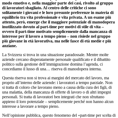
modo emotivo e, nella maggior parte dei casi, rivolto al gruppo
di lavoratori sbagliato. Al centro delle critiche ci sono
solitamente i giovani e le loro presunte preferenze in materia di
equilibrio tra vita professionale e vita privata. A un esame più
attento, però, emerge che il maggiore potenziale di manodopera
inutilizzato dovuto al part-time per motivi di stile di vita –
ovvero il part-time motivato semplicemente dalla mancanza di
interesse per il lavoro a tempo pieno – non risiede nel gruppo
più giovane in età lavorativa, ma nelle fasce di età medie e più
anziane.
La Svizzera si trova in una situazione paradossale. Mentre molte
aziende cercano disperatamente personale qualificato e il dibattito
politico sulla gestione dell’immigrazione domina l’agenda, ci
concediamo il lusso di una… riserva di manodopera interna.
Questa riserva non si trova ai margini del mercato del lavoro, ma
proprio all’interno delle aziende: i lavoratori a tempo parziale. Non
si tratta di coloro che lavorano meno a causa della cura dei figli, di
una malattia, della mancanza di offerte di lavoro o di altri impegni
personali. Si tratta di lavoratori ben integrati che non sfruttano
appieno il loro potenziale – semplicemente perché non hanno alcun
interesse a lavorare a tempo pieno.
Nell’opinione pubblica, questo fenomeno del «part-time per scelta di