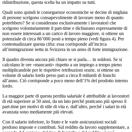
ridistribuzione, questa scelta ha un impatto su tutti.
Quali sono quindi le conseguenze economiche se decine di migliaia
di persone scelgono consapevolmente di lavorare meno di quanto
potrebbero? Se si considerano esclusivamente i lavoratori che
scelgono volontariamente il part-time e dichiarano espressamente di
non essere interessati a un carico di lavoro maggiore, si ottiene un
potenziale di circa 86’000 posti a tempo pieno (vedi figura 4). Per
contestualizzare questa cifra: essa corrisponde all’incirca
all’immigrazione netta in Svizzera in un anno di forte immigrazione.
Il quadro diventa ancora più chiaro se si parla… in soldoni. Se si
calcolano le ore «mancanti» rispetto a un impiego a tempo pieno
moltiplicandole per le rispettive retribuzioni orarie, si ottiene un
volume di salario lordo perso pari a circa 8 miliardi di franchi
all’anno. Ciò corrisponde a poco meno dell’1% del prodotto interno
lordo.
La maggior parte di questa perdita salariale è attribuibile ai lavoratori
di età superiore ai 50 anni, da un lato perché praticano più spesso il
part-time per motivi di stile di vita e, dall’altro, perché i salari in età
avanzata sono mediamente più elevati.
Con il salario inferiore, lo Stato e le varie assicurazioni sociali
perdono imposte e contributi. Sul reddito da lavoro supplementare, a