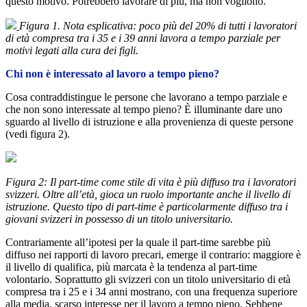
questo motivo. Potrebbero lavorare di più, ma non vogliono.
Figura 1. Nota esplicativa: poco più del 20% di tutti i lavoratori
di età compresa tra i 35 e i 39 anni lavora a tempo parziale per
motivi legati alla cura dei figli.
Chi non è interessato al lavoro a tempo pieno?
Cosa contraddistingue le persone che lavorano a tempo parziale e
che non sono interessate al tempo pieno? È illuminante dare uno
sguardo al livello di istruzione e alla provenienza di queste persone
(vedi figura 2).
Figura 2: Il part-time come stile di vita è più diffuso tra i lavoratori
svizzeri. Oltre all’età, gioca un ruolo importante anche il livello di
istruzione. Questo tipo di part-time è particolarmente diffuso tra i
giovani svizzeri in possesso di un titolo universitario.
Contrariamente all’ipotesi per la quale il part-time sarebbe più
diffuso nei rapporti di lavoro precari, emerge il contrario: maggiore è
il livello di qualifica, più marcata è la tendenza al part-time
volontario. Soprattutto gli svizzeri con un titolo universitario di età
compresa tra i 25 e i 34 anni mostrano, con una frequenza superiore
alla media, scarso interesse per il lavoro a tempo pieno. Sebbene