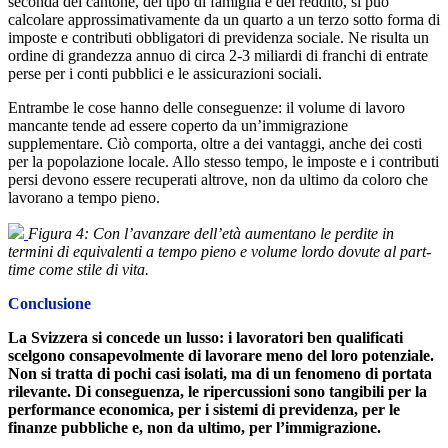
seconda del cantone, del tipo di famiglia e del reddito, si può
calcolare approssimativamente da un quarto a un terzo sotto forma di
imposte e contributi obbligatori di previdenza sociale. Ne risulta un
ordine di grandezza annuo di circa 2-3 miliardi di franchi di entrate
perse per i conti pubblici e le assicurazioni sociali.
Entrambe le cose hanno delle conseguenze: il volume di lavoro
mancante tende ad essere coperto da un’immigrazione
supplementare. Ciò comporta, oltre a dei vantaggi, anche dei costi
per la popolazione locale. Allo stesso tempo, le imposte e i contributi
persi devono essere recuperati altrove, non da ultimo da coloro che
lavorano a tempo pieno.
Figura 4: Con l’avanzare dell’età aumentano le perdite in
termini di equivalenti a tempo pieno e volume lordo dovute al part-
time come stile di vita.
Conclusione
La Svizzera si concede un lusso: i lavoratori ben qualificati
scelgono consapevolmente di lavorare meno del loro potenziale.
Non si tratta di pochi casi isolati, ma di un fenomeno di portata
rilevante. Di conseguenza, le ripercussioni sono tangibili per la
performance economica, per i sistemi di previdenza, per le
finanze pubbliche e, non da ultimo, per l’immigrazione.