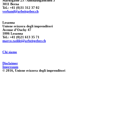
Marktgasse 25 / Amthausgässchen 3
3011 Berna
Tel.: +41 (0)31 312 37 02
verband@arbeitgeber.ch
Losanna
Unione svizzera degli imprenditori
Avenue d’Ouchy 47
1006 Losanna
Tel.: +41 (0)21 613 35 71
marco.taddei@arbeitgeber.ch
Chi siamo
Disclaimer
Impressum
© 2016, Unione svizzera degli imprenditori