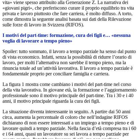
vita» viene spesso attribuito alla Generazione Z. La narrativa dei
«giovani pigri», che preferiscono curare il proprio equilibrio tra vita
privata e lavoro piuttosto che fare carriera, è molto diffuso. A torto,
come dimostra la seguente analisi basata sui dati della Rilevazione
sulle forze di lavoro in Svizzera (RIFOS).
I motivi del part-time: formazione, cura dei figli e… «nessuna
voglia di lavorare a tempo pieno»
Spoiler: tutto sommato, il lavoro a tempo parziale ha senso dal punto
di vista economico. Infatti, senza la possibilità di ridurre l’orario di
lavoro, per molti l’alternativa non sarebbe il tempo pieno, ma la
rinuncia totale ad un’attività lavorativa. Il lavoro a tempo parziale è
fondamentale proprio per conciliare famiglia e carriera.
La figura 1 mostra come cambiano i motivi del part-time nel corso
della vita lavorativa. In giovane età, la formazione e l’aggiornamento
professionale sono il motivo principale del part-time. Tra i 30 e i 40
anni, il motivo principale riguarda la cura dei figli.
La situazione diventa interessante in seguito. A partire dai 50 anni
circa, aumenta la percentuale di coloro che nell’indagine RIFOS
dichiarano di non essere interessati a un impiego a tempo pieno e di
lavorare quindi a tempo parziale. Nella fascia d’età compresa tra i 60
e i 64 anni, quasi un lavoratore su sei lavora a tempo parziale per