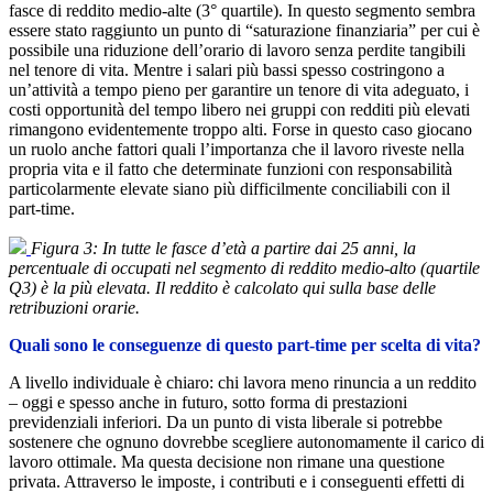
fasce di reddito medio-alte (3° quartile). In questo segmento sembra
essere stato raggiunto un punto di “saturazione finanziaria” per cui è
possibile una riduzione dell’orario di lavoro senza perdite tangibili
nel tenore di vita. Mentre i salari più bassi spesso costringono a
un’attività a tempo pieno per garantire un tenore di vita adeguato, i
costi opportunità del tempo libero nei gruppi con redditi più elevati
rimangono evidentemente troppo alti. Forse in questo caso giocano
un ruolo anche fattori quali l’importanza che il lavoro riveste nella
propria vita e il fatto che determinate funzioni con responsabilità
particolarmente elevate siano più difficilmente conciliabili con il
part-time.
Figura 3: In tutte le fasce d’età a partire dai 25 anni, la
percentuale di occupati nel segmento di reddito medio-alto (quartile
Q3) è la più elevata. Il reddito è calcolato qui sulla base delle
retribuzioni orarie.
Quali sono le conseguenze di questo part-time per scelta di vita?
A livello individuale è chiaro: chi lavora meno rinuncia a un reddito
– oggi e spesso anche in futuro, sotto forma di prestazioni
previdenziali inferiori. Da un punto di vista liberale si potrebbe
sostenere che ognuno dovrebbe scegliere autonomamente il carico di
lavoro ottimale. Ma questa decisione non rimane una questione
privata. Attraverso le imposte, i contributi e i conseguenti effetti di