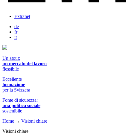
Extranet
de
fr
it
Un atout:
un mercato del lavoro
flessibile
Eccellente
formazione
per la Svizzera
Fonte di sicurezza:
una politica sociale
sostenibile
Home
→
Visioni chiare
Visioni chiare