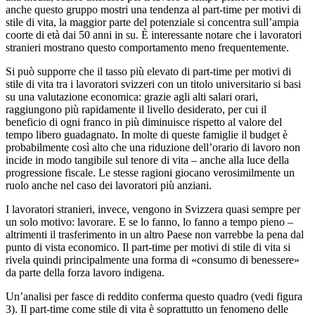
anche questo gruppo mostri una tendenza al part-time per motivi di
stile di vita, la maggior parte del potenziale si concentra sull’ampia
coorte di età dai 50 anni in su. È interessante notare che i lavoratori
stranieri mostrano questo comportamento meno frequentemente.
Si può supporre che il tasso più elevato di part-time per motivi di
stile di vita tra i lavoratori svizzeri con un titolo universitario si basi
su una valutazione economica: grazie agli alti salari orari,
raggiungono più rapidamente il livello desiderato, per cui il
beneficio di ogni franco in più diminuisce rispetto al valore del
tempo libero guadagnato. In molte di queste famiglie il budget è
probabilmente così alto che una riduzione dell’orario di lavoro non
incide in modo tangibile sul tenore di vita – anche alla luce della
progressione fiscale. Le stesse ragioni giocano verosimilmente un
ruolo anche nel caso dei lavoratori più anziani.
I lavoratori stranieri, invece, vengono in Svizzera quasi sempre per
un solo motivo: lavorare. E se lo fanno, lo fanno a tempo pieno –
altrimenti il trasferimento in un altro Paese non varrebbe la pena dal
punto di vista economico. Il part-time per motivi di stile di vita si
rivela quindi principalmente una forma di «consumo di benessere»
da parte della forza lavoro indigena.
Un’analisi per fasce di reddito conferma questo quadro (vedi figura
3). Il part-time come stile di vita è soprattutto un fenomeno delle