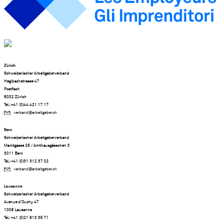
Zürich
Schweizerischer Arbeitgeberverband
Hegibachstrasse 47
Postfach
8032 Zürich
Tel.: +41 (0)44 421 17 17
verband@arbeitgeber.ch
Bern
Schweizerischer Arbeitgeberverband
Marktgasse 25 / Amthausgässchen 3
3011 Bern
Tel.: +41 (0)31 312 37 02
verband@arbeitgeber.ch
Lausanne
Schweizerischer Arbeitgeberverband
Avenue d’Ouchy 47
1006 Lausanne
Tel.: +41 (0)21 613 35 71