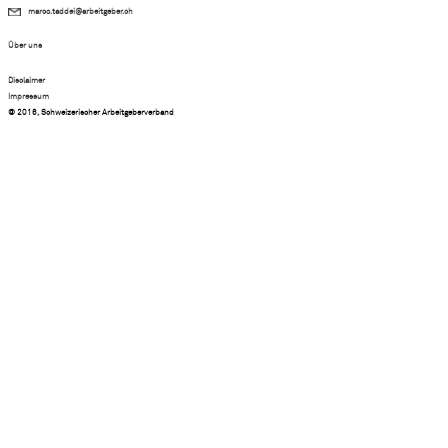
marco.taddei@arbeitgeber.ch
Über uns
Disclaimer
Impressum
© 2016, Schweizerischer Arbeitgeberverband